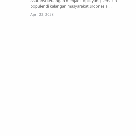
Asuransi keuangan menjadi topik yang semakin
populer di kalangan masyarakat Indonesia.
Ketidakpasti…