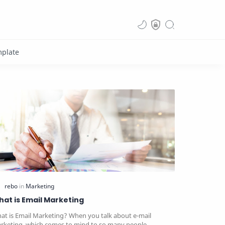
at is Email Marketing
at is Email Marketing? When you talk about e-mail
rketing, which comes to mind to so many people…